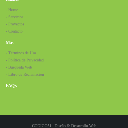
- Home
- Servicios
- Proyectos
- Contacto
Más
- Términos de Uso
- Política de Privacidad
- Búsqueda Web
- Libro de Reclamación
FAQ's
CODIGO51 | Diseño & Desarrollo Web