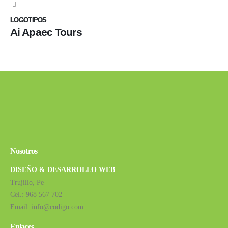
LOGOTIPOS
LOGOTIPOS
LOGOTIPOS
Ai Apaec Tours
Nosotros
DISEÑO & DESARROLLO WEB
Trujillo, Pe
Cel.:
968 567 702
Email:
info@codigo.com
Enlaces