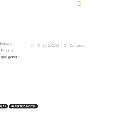
iencia a
0
24/11/2024
Contenido
. Nuestra
o que genere
ALES
MARKETING DIGITAL