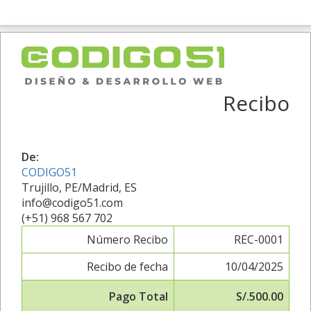
Recibo
De:
CODIGO51
Trujillo, PE/Madrid, ES
info@codigo51.com
(+51) 968 567 702
Número Recibo
REC-0001
Recibo de fecha
10/04/2025
Pago Total
S/.500.00