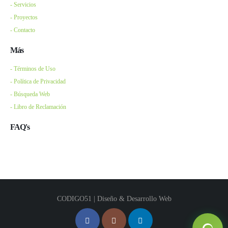
- Servicios
- Proyectos
- Contacto
Más
- Términos de Uso
- Política de Privacidad
- Búsqueda Web
- Libro de Reclamación
FAQ's
CODIGO51 | Diseño & Desarrollo Web