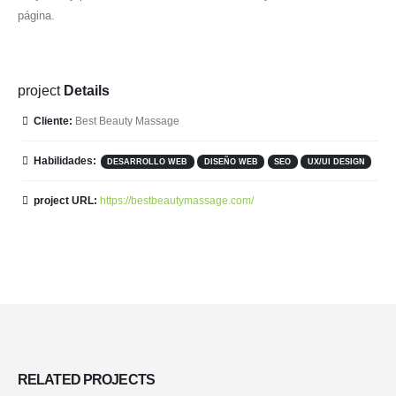
página.
project
Details
Cliente:
Best Beauty Massage
Habilidades:
DESARROLLO WEB
DISEÑO WEB
SEO
UX/UI DESIGN
project URL:
https://bestbeautymassage.com/
RELATED
PROJECTS